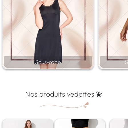
Sous-robe
S
Nos produits vedettes 💫