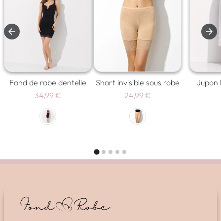
Fond de robe dentelle
Short invisible sous robe
Jupon 
34,99 €
24,99 €