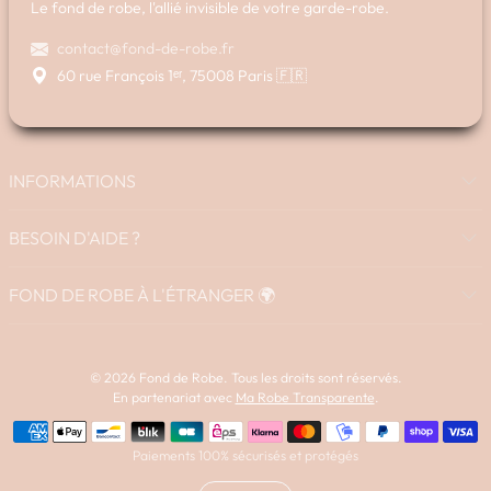
Le fond de robe, l'allié invisible de votre garde-robe.
contact@fond-de-robe.fr
60 rue François 1ᵉʳ, 75008 Paris 🇫🇷
INFORMATIONS
BESOIN D'AIDE ?
FOND DE ROBE À L'ÉTRANGER 🌍
© 2026 Fond de Robe. Tous les droits sont réservés.
En partenariat avec
Ma Robe Transparente
.
Méthodes de paiement
Paiements 100% sécurisés et protégés