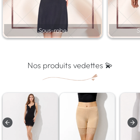
Sous-robe
S
Nos produits vedettes 💫