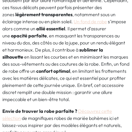
séduisent par leur allure romantique et aérienne. Cependant,
ces tissus délicats peuvent parfois présenter des
zones
légèrement transparentes
, notamment sous un
éclairage intense ou en plein soleil.
Un fond de robe
s’impose
alors comme un
allié essentiel
. Il permet d’assurer
une
opacité parfaite
, en masquant les transparences au
niveau du dos, des côtés ou de la jupe, pour un rendu élégant
et harmonieux. De plus, il contribue à
sublimer la
silhouette
en lissant les courbes et en minimisant les marques
des sous-vêtements ou des coutures de la robe. Enfin, un fond
de robe offre un
confort optimal
, en limitant les frottements
avec les matières délicates, ce qui est essentiel pour profiter
pleinement de cette journée unique. En bref, cet accessoire
discret remplit une double mission : garantir une allure
impeccable et un bien-être total.
Envie de trouver la robe parfaite ?
Découvrez cette
sélection
de magnifiques robes de mariée bohèmes
ici
et
laissez-vous inspirer par des modèles élégants et naturels,